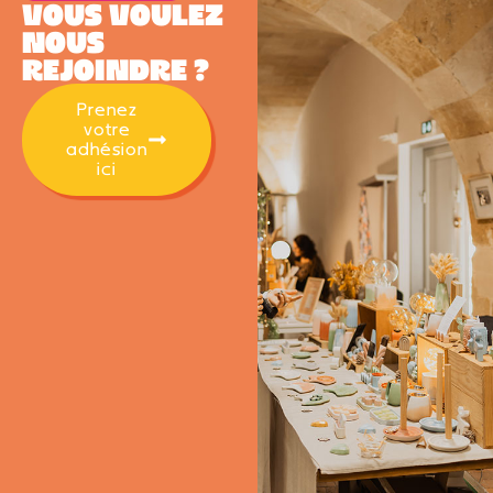
Vous voulez
nous
rejoindre ?
Prenez
votre
adhésion
ici