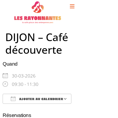
contenu
principal
DIJON – Café
découverte
Quand
30-03-2026
09:30 - 11:30
AJOUTER AU CALENDRIER
Télécharger ICS
Calendrier Google
Réservations